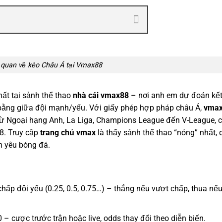
quan về kèo Châu Á tại Vmax88
hất tại sảnh thể thao
nhà cái vmax88
– nơi anh em dự đoán kế
 bằng giữa đội mạnh/yếu. Với giấy phép hợp pháp châu Á,
vma
ừ Ngoại hạng Anh, La Liga, Champions League đến V-League, 
8. Truy cập
trang chủ vmax
là thấy sảnh thể thao “nóng” nhất, 
m yêu bóng đá.
hấp đội yếu (0.25, 0.5, 0.75…) – thắng nếu vượt chấp, thua nế
 – cược trước trận hoặc live, odds thay đổi theo diễn biến.