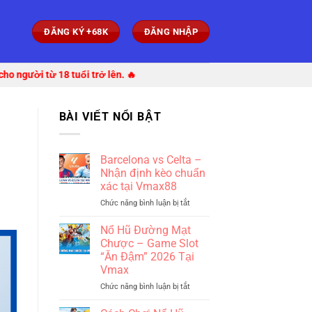
ĐĂNG KÝ +68K
ĐĂNG NHẬP
BÀI VIẾT NỔI BẬT
Barcelona vs Celta –
Nhận định kèo chuẩn
xác tại Vmax88
ở
Chức năng bình luận bị tắt
Barcelona
vs
Nổ Hũ Đường Mạt
Celta
Chược – Game Slot
–
“Ăn Đậm” 2026 Tại
Nhận
Vmax
định
kèo
ở
Chức năng bình luận bị tắt
chuẩn
Nổ
xác
Hũ