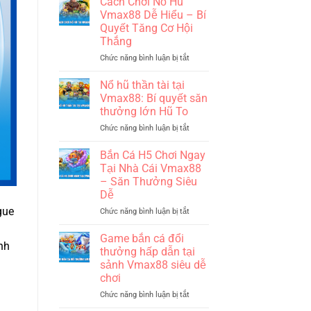
Cách Chơi Nổ Hũ
tại
Đường
Vmax88 Dễ Hiểu – Bí
Vmax88
Mạt
Quyết Tăng Cơ Hội
Chược
Thắng
–
Game
ở
Chức năng bình luận bị tắt
Slot
Cách
“Ăn
Chơi
Nổ hũ thần tài tại
Đậm”
Nổ
Vmax88: Bí quyết săn
2026
Hũ
thưởng lớn Hũ To
Tại
Vmax88
Vmax
ở
Chức năng bình luận bị tắt
Dễ
Nổ
Hiểu
hũ
–
Bắn Cá H5 Chơi Ngay
thần
Bí
Tại Nhà Cái Vmax88
tài
Quyết
– Săn Thưởng Siêu
tại
Tăng
Dễ
Vmax88:
Cơ
gue
Bí
Hội
ở
Chức năng bình luận bị tắt
quyết
Thắng
Bắn
săn
Cá
Game bắn cá đổi
nh
thưởng
H5
thưởng hấp dẫn tại
lớn
Chơi
sảnh Vmax88 siêu dễ
Hũ
Ngay
chơi
To
Tại
Nhà
ở
Chức năng bình luận bị tắt
Cái
Game