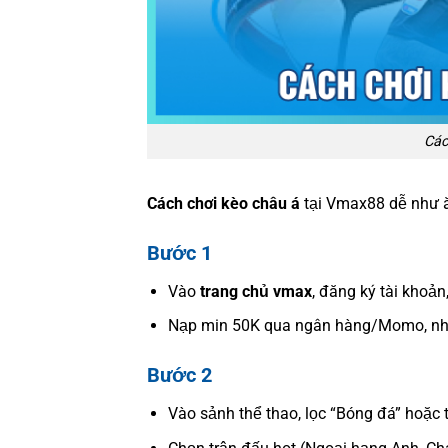
Các
Cách chơi kèo châu á
tại Vmax88 dễ như ă
Bước 1
Vào
trang chủ vmax
, đăng ký tài khoả
Nạp min 50K qua ngân hàng/Momo, nh
Bước 2
Vào sảnh thể thao, lọc “Bóng đá” hoặc