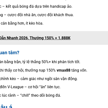
óc – kết quả bóng đá dựa trên handicap ảo.
ắng – cược đội nhà ăn, cược đội khách thua.
cân bằng hơn, ít kèo hòa.
Dẫn Nhanh 2026, Thưởng 150% + 1.888K
quan tâm?
n bằng trận, tỷ lệ thắng 50%+ khi phân tích tốt.
 khi thấy cơ hội, thưởng nạp 150%
vmax88
tăng vốn.
 chỉnh kèo – cảm giác như ngồi sân vận động.
ến V-League – cơ hội “ăn” liên tục.
lúc rảnh – “chill” theo dõi bóng đá.
hâu á