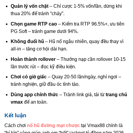
Quản lý vốn chặt
– Chỉ cược 1-5% vốn/lần, dừng khi
thua 20% để tránh “cháy”.
Chọn game RTP cao
– Kiểm tra RTP 96.5%+, ưu tiên
PG Soft – tránh game dưới 94%.
Không đuổi hũ
– Hũ nổ ngẫu nhiên, quay đều thay vì
all-in – tăng cơ hội dài hạn.
Hoàn thành rollover
– Thưởng nạp cần rollover 10-15
lần trước rút – đọc kỹ điều kiện.
Chơi có giờ giấc
– Quay 20-50 lần/ngày, nghỉ ngơi –
tránh nghiện, giữ đầu óc tỉnh táo.
Dùng app chính thức
– Tránh link giả, tải từ
trang chủ
vmax
để an toàn.
Kết luận
Cách chơi
nổ hũ
đường mạt chược
tại Vmax88 chính là
“bí kíp” vàng giúp anh em “hốt” jackpot tỷ đồng năm 2026.