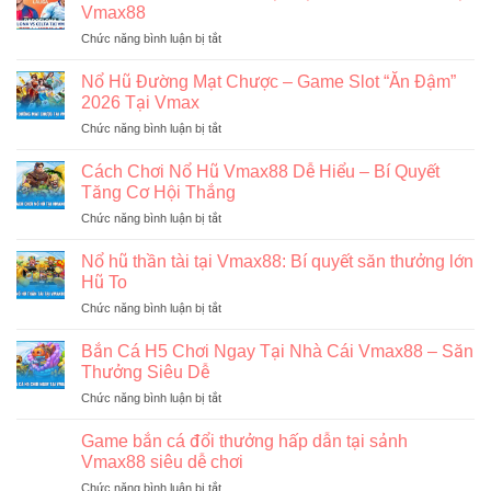
Vmax88
ở
Chức năng bình luận bị tắt
Barcelona
vs
Nổ Hũ Đường Mạt Chược – Game Slot “Ăn Đậm”
Celta
2026 Tại Vmax
–
ở
Chức năng bình luận bị tắt
Nhận
Nổ
định
Hũ
kèo
Cách Chơi Nổ Hũ Vmax88 Dễ Hiểu – Bí Quyết
Đường
chuẩn
Tăng Cơ Hội Thắng
Mạt
xác
ở
Chức năng bình luận bị tắt
Chược
tại
Cách
–
Vmax88
Chơi
Game
Nổ hũ thần tài tại Vmax88: Bí quyết săn thưởng lớn
Nổ
Slot
Hũ To
Hũ
“Ăn
ở
Chức năng bình luận bị tắt
Vmax88
Đậm”
Nổ
Dễ
2026
hũ
Hiểu
Bắn Cá H5 Chơi Ngay Tại Nhà Cái Vmax88 – Săn
Tại
thần
–
Thưởng Siêu Dễ
Vmax
tài
Bí
ở
Chức năng bình luận bị tắt
tại
Quyết
Bắn
Vmax88:
Tăng
Cá
Bí
Game bắn cá đổi thưởng hấp dẫn tại sảnh
Cơ
H5
quyết
Vmax88 siêu dễ chơi
Hội
Chơi
săn
Thắng
ở
Chức năng bình luận bị tắt
Ngay