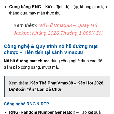
Công bằng RNG
– Kiểm định độc lập, không gian lận –
thắng dựa may mắn thực thụ.
Xem thêm:
Nổ Hũ Vmax88 – Quay Hũ
Jackpot Khủng 2026 Thưởng 1.888K ĐK
Công nghệ & Quy trình nổ hũ đường mạt
chược – Tiên tiến tại sảnh Vmax88
Nổ hũ đường mạt chược
dùng công nghệ đỉnh cao để
đảm bảo công bằng, mượt mà.
Xem thêm
Kèo Thẻ Phạt Vmax88 – Kèo Hot 2026,
Dự Đoán “Ăn” Lớn Dễ Chơi
Công nghệ RNG & RTP
RNG (Random Number Generator)
– Tạo kết quả