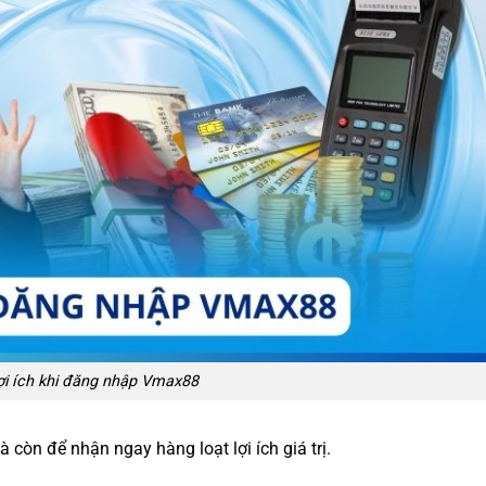
ợi ích khi đăng nhập Vmax88
òn để nhận ngay hàng loạt lợi ích giá trị.