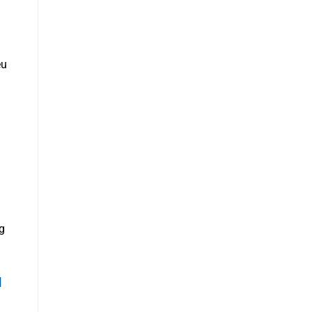
ều
g
u