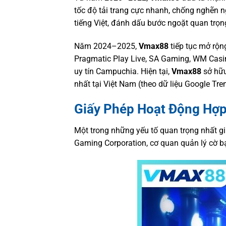
tốc độ tải trang cực nhanh, chống nghẽn 
tiếng Việt, đánh dấu bước ngoặt quan trọng
Năm 2024–2025,
Vmax88
tiếp tục mở rộn
Pragmatic Play Live, SA Gaming, WM Casino;
uy tín Campuchia. Hiện tại,
Vmax88
sở hữu
nhất tại Việt Nam (theo dữ liệu Google Tre
Giấy Phép Hoạt Động Hợ
Một trong những yếu tố quan trọng nhất g
Gaming Corporation, cơ quan quản lý cờ bạ