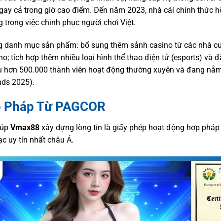
ngay cả trong giờ cao điểm. Đến năm 2023, nhà cái chính thức 
 trong việc chinh phục người chơi Việt.
g danh mục sản phẩm: bổ sung thêm sảnh casino từ các nhà cun
 tích hợp thêm nhiều loại hình thể thao điện tử (esports) và đặc
 hơn 500.000 thành viên hoạt động thường xuyên và đang nằm 
nds 2025).
p Pháp Từ PAGCOR
iúp
Vmax88
xây dựng lòng tin là giấy phép hoạt động hợp pháp
c uy tín nhất châu Á.