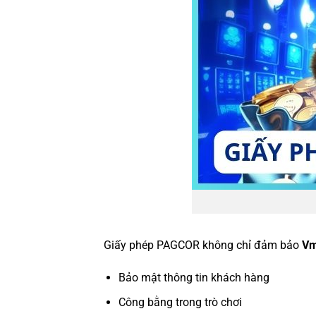
Giấy phép PAGCOR không chỉ đảm bảo
Vm
Bảo mật thông tin khách hàng
Công bằng trong trò chơi