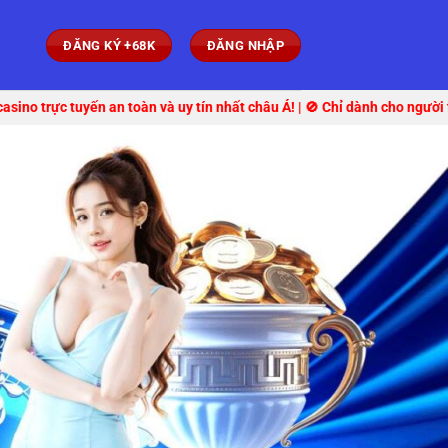
ĐĂNG KÝ +68K
ĐĂNG NHẬP
u Á! | 🚫 Chỉ dành cho người từ 18 tuổi trở lên. 🔥