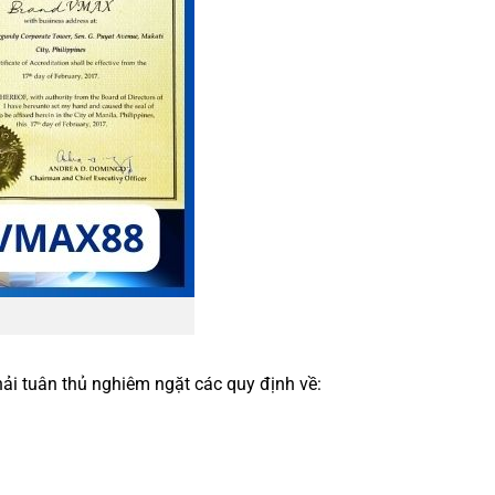
i tuân thủ nghiêm ngặt các quy định về: