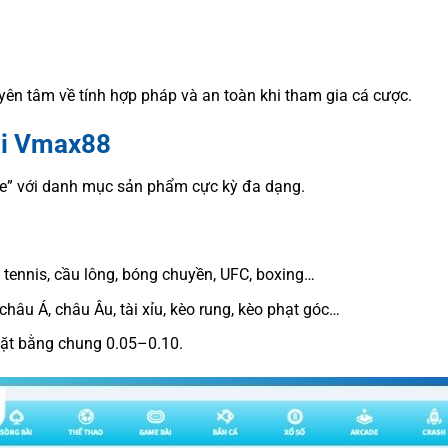
ên tâm về tính hợp pháp và an toàn khi tham gia cá cược.
ại Vmax88
one” với danh mục sản phẩm cực kỳ đa dạng.
 tennis, cầu lông, bóng chuyền, UFC, boxing…
âu Á, châu Âu, tài xỉu, kèo rung, kèo phạt góc…
mặt bằng chung 0.05–0.10.