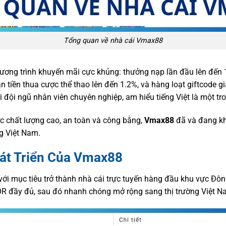
Tổng quan về nhà cái Vmax88
 chương trình khuyến mãi cực khủng: thưởng nạp lần đầu lên đế
n tiền thua cược thể thao lên đến 1.2%, và hàng loạt giftcode g
ới đội ngũ nhân viên chuyên nghiệp, am hiểu tiếng Việt là một t
c chất lượng cao, an toàn và công bằng,
Vmax88
đã và đang kh
ng Việt Nam.
hát Triển Của Vmax88
ới mục tiêu trở thành nhà cái trực tuyến hàng đầu khu vực Đôn
COR đầy đủ, sau đó nhanh chóng mở rộng sang thị trường Việt N