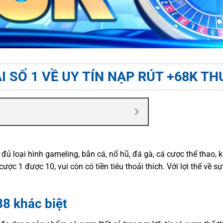
 SỐ 1 VỀ UY TÍN NẠP RÚT +68K T
y đủ loại hình gameling, bắn cá, nổ hũ, đá gà, cá cược thể thao,
ược 1 được 10, vui còn có tiền tiêu thoải thích. Với lợi thế về 
88
khác biệt