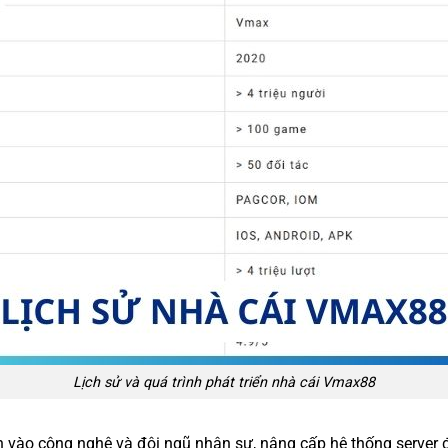
Lịch sử và quá trình phát triển nhà cái Vmax88
vào công nghệ và đội ngũ nhân sự, nâng cấp hệ thống server đ