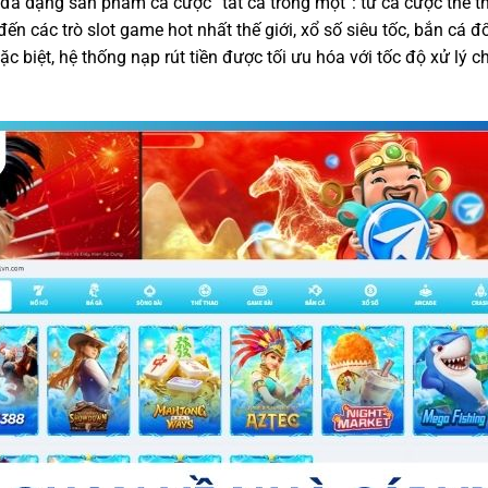
 đa dạng sản phẩm cá cược “tất cả trong một”: từ cá cược thể 
, đến các trò slot game hot nhất thế giới, xổ số siêu tốc, bắn cá
c biệt, hệ thống nạp rút tiền được tối ưu hóa với tốc độ xử lý c