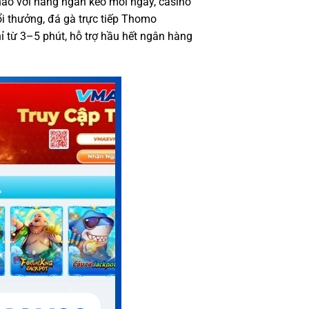
thao với hàng ngàn kèo mỗi ngày, casino
 đổi thưởng, đá gà trực tiếp Thomo
hỉ từ 3–5 phút, hỗ trợ hầu hết ngân hàng