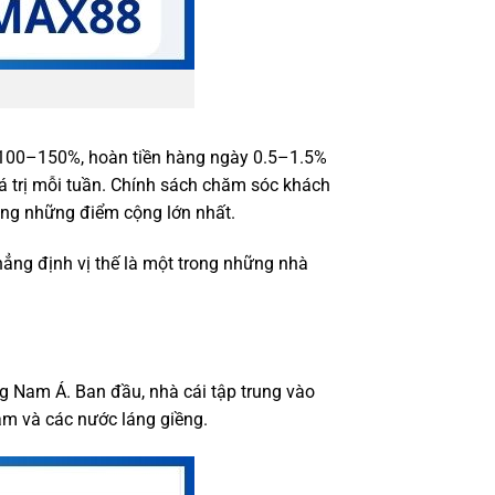
n 100–150%, hoàn tiền hàng ngày 0.5–1.5%
iá trị mỗi tuần. Chính sách chăm sóc khách
rong những điểm cộng lớn nhất.
ẳng định vị thế là một trong những nhà
g Nam Á. Ban đầu, nhà cái tập trung vào
am và các nước láng giềng.