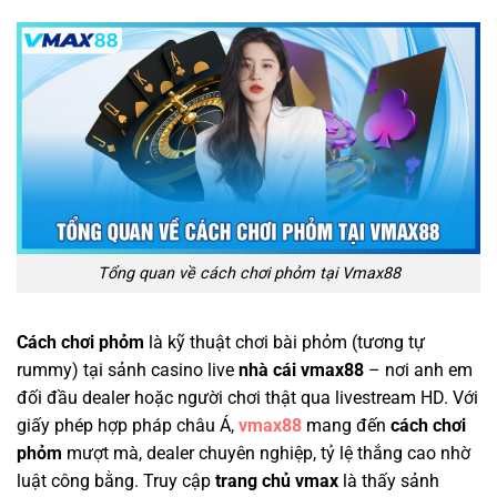
Tổng quan về cách chơi phỏm tại Vmax88
Cách chơi phỏm
là kỹ thuật chơi bài phỏm (tương tự
rummy) tại sảnh casino live
nhà cái vmax88
– nơi anh em
đối đầu dealer hoặc người chơi thật qua livestream HD. Với
giấy phép hợp pháp châu Á,
vmax88
mang đến
cách chơi
phỏm
mượt mà, dealer chuyên nghiệp, tỷ lệ thắng cao nhờ
luật công bằng. Truy cập
trang chủ vmax
là thấy sảnh