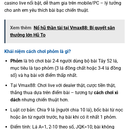
casino live nổi bật, dễ tham gia trên mobile/PC – lý tưởng
cho anh em yêu thích bài bạc chiến thuật.
Xem thêm
Nổ hũ thần tài tại Vmax88: Bí quyết săn
thưởng lớn Hũ To
Khái niệm cách chơi phỏm là gì?
Phỏm
là trò chơi bài 2-4 người dùng bộ bài Tây 52 lá,
mục tiêu là tạo phỏm (3 lá đồng chất hoặc 3-4 lá đồng
số) và hạ bài với điểm thấp nhất.
Tại Vmax88: Chơi live với dealer thật, cược tiền thật,
thắng thua dựa trên điểm bài – tương tự
cách chơi xì
dách
nhưng chiến thuật hơn.
Luật cơ bản: Chia 9 lá (người chia 10 lá), bốc bài từ nọc
hoặc ăn từ người trước, hạ bài khi có ít nhất 1 phỏm.
Điểm tính: Lá A=1, 2-10 theo số, JQK=10; bài không