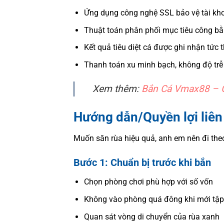
Ứng dụng công nghệ SSL bảo vệ tài kh
Thuật toán phân phối mục tiêu công b
Kết quả tiêu diệt cá được ghi nhận tức t
Thanh toán xu minh bạch, không độ trễ
Xem thêm:
Bắn Cá Vmax88 – 
Hướng dẫn/Quyền lợi liên
Muốn săn rùa hiệu quả, anh em nên đi theo 
Bước 1: Chuẩn bị trước khi bắn
Chọn phòng chơi phù hợp với số vốn
Không vào phòng quá đông khi mới tập
Quan sát vòng di chuyển của rùa xanh