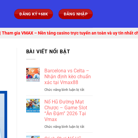
ĐĂNG KÝ +68K
ĐĂNG NHẬP
tuyến an toàn và uy tín nhất châu Á! | 🚫 Chỉ dành cho người từ 18 tu
BÀI VIẾT NỔI BẬT
Barcelona vs Celta –
Nhận định kèo chuẩn
xác tại Vmax88
ở
Chức năng bình luận bị tắt
Barcelona
vs
Nổ Hũ Đường Mạt
Celta
Chược – Game Slot
–
“Ăn Đậm” 2026 Tại
Nhận
Vmax
định
kèo
ở
Chức năng bình luận bị tắt
chuẩn
Nổ
xác
Hũ