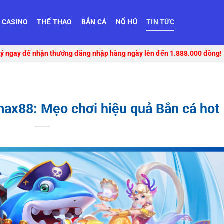
CASINO
THỂ THAO
BẮN CÁ
NỔ HŨ
TIN TỨC
g ngày lên đến 1.888.000 đồng! | Tham gia VMAX – Nền tảng casino trực 
max88: Mẹo chơi hiệu quả Bắn cá hot