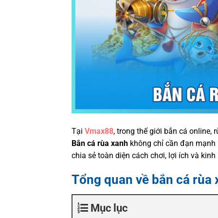
Tại
Vmax88
, trong thế giới bắn cá online
Bắn cá rùa xanh
không chỉ cần đạn mạnh mà
chia sẻ toàn diện cách chơi, lợi ích và kin
Tổng quan về bắn cá rùa 
Mục lục