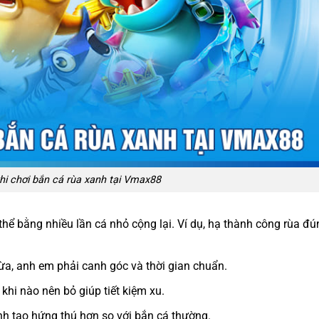
khi chơi bắn cá rùa xanh tại Vmax88
hể bằng nhiều lần cá nhỏ cộng lại. Ví dụ, hạ thành công rùa đú
a, anh em phải canh góc và thời gian chuẩn.
 khi nào nên bỏ giúp tiết kiệm xu.
h tạo hứng thú hơn so với bắn cá thường.