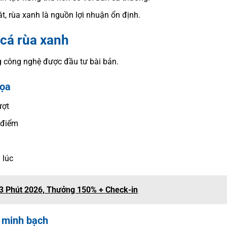
t, rùa xanh là nguồn lợi nhuận ổn định.
cá rùa xanh
g công nghệ được đầu tư bài bản.
họa
ượt
 điểm
 lúc
3 Phút 2026, Thưởng 150% + Check-in
 minh bạch