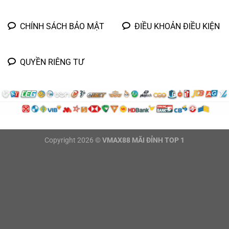
CHÍNH SÁCH BẢO MẬT
ĐIỀU KHOẢN ĐIỀU KIỆN
QUYỀN RIÊNG TƯ
Copyright 2026 ©
VMAX88 MÃI ĐỈNH TOP 1