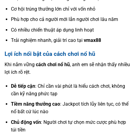
Cơ hội trúng thưởng lớn chỉ với vốn nhỏ
Phù hợp cho cả người mới lẫn người chơi lâu năm
Có nhiều chiến thuật áp dụng linh hoạt
Trải nghiệm nhanh, giải trí cao tại
vmax88
Lợi ích nổi bật của cách chơi nổ hũ
Khi nắm vững
cách chơi nổ hũ
, anh em sẽ nhận thấy nhiều
lợi ích rõ rệt.
Dễ tiếp cận
: Chỉ cần vài phút là hiểu cách chơi, không
cần kỹ năng phức tạp
Tiềm năng thưởng cao
: Jackpot tích lũy liên tục, có thể
nổ bất cứ lúc nào
Chủ động vốn
: Người chơi tự chọn mức cược phù hợp
túi tiền