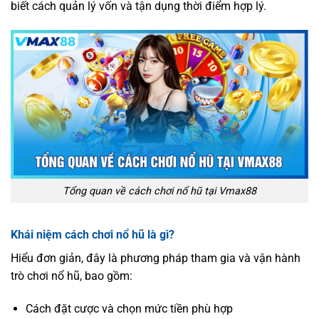
biết cách quản lý vốn và tận dụng thời điểm hợp lý.
Tổng quan về cách chơi nổ hũ tại Vmax88
Khái niệm cách chơi nổ hũ là gì?
Hiểu đơn giản, đây là phương pháp tham gia và vận hành
trò chơi nổ hũ, bao gồm:
Cách đặt cược và chọn mức tiền phù hợp