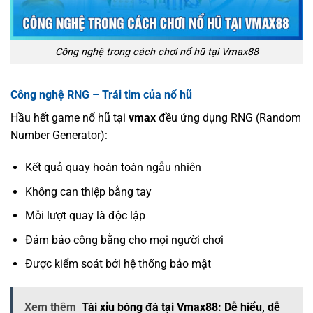
Công nghệ trong cách chơi nổ hũ tại Vmax88
Công nghệ RNG – Trái tim của nổ hũ
Hầu hết game nổ hũ tại
vmax
đều ứng dụng RNG (Random
Number Generator):
Kết quả quay hoàn toàn ngẫu nhiên
Không can thiệp bằng tay
Mỗi lượt quay là độc lập
Đảm bảo công bằng cho mọi người chơi
Được kiểm soát bởi hệ thống bảo mật
Xem thêm
Tài xỉu bóng đá tại Vmax88: Dễ hiểu, dễ