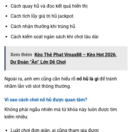
Cách quay hũ và đọc kết quả hiển thị
Cách tích lũy giá trị hũ jackpot
Cách nhận thưởng khi trúng hũ
Cách kiểm soát ngân sách khi chơi lâu dài
Xem thêm
Kèo Thẻ Phạt Vmax88 – Kèo Hot 2026,
Dự Đoán “Ăn” Lớn Dễ Chơi
Ngoài ra, anh em cũng cần hiểu rõ
nổ hũ là gì
để tránh
nhầm lẫn với slot thông thường.
Vì sao cách chơi nổ hũ được quan tâm?
Không phải ngẫu nhiên mà từ khóa này luôn được tìm
kiếm nhiều:
Luật chơi đơn giản, ai cũng tham gia được