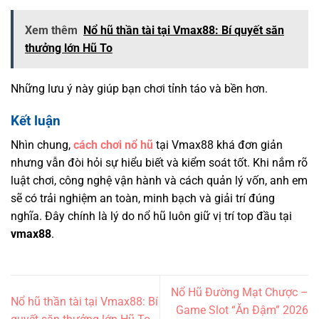
Xem thêm
Nổ hũ thần tài tại Vmax88: Bí quyết săn
thưởng lớn Hũ To
Những lưu ý này giúp bạn chơi tỉnh táo và bền hơn.
Kết luận
Nhìn chung,
cách chơi nổ hũ
tại Vmax88 khá đơn giản
nhưng vẫn đòi hỏi sự hiểu biết và kiểm soát tốt. Khi nắm rõ
luật chơi, công nghệ vận hành và cách quản lý vốn, anh em
sẽ có trải nghiệm an toàn, minh bạch và giải trí đúng
nghĩa. Đây chính là lý do nổ hũ luôn giữ vị trí top đầu tại
vmax88
.
Nổ Hũ Đường Mạt Chược –
Nổ hũ thần tài tại Vmax88: Bí
Game Slot “Ăn Đậm” 2026