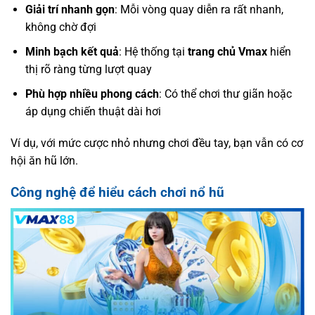
Giải trí nhanh gọn
: Mỗi vòng quay diễn ra rất nhanh,
không chờ đợi
Minh bạch kết quả
: Hệ thống tại
trang chủ Vmax
hiển
thị rõ ràng từng lượt quay
Phù hợp nhiều phong cách
: Có thể chơi thư giãn hoặc
áp dụng chiến thuật dài hơi
Ví dụ, với mức cược nhỏ nhưng chơi đều tay, bạn vẫn có cơ
hội ăn hũ lớn.
Công nghệ để hiểu cách chơi nổ hũ